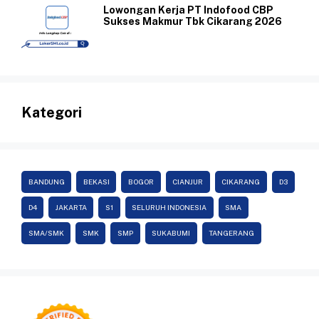
Lowongan Kerja PT Indofood CBP
Sukses Makmur Tbk Cikarang 2026
Kategori
BANDUNG
BEKASI
BOGOR
CIANJUR
CIKARANG
D3
D4
JAKARTA
S1
SELURUH INDONESIA
SMA
SMA/SMK
SMK
SMP
SUKABUMI
TANGERANG