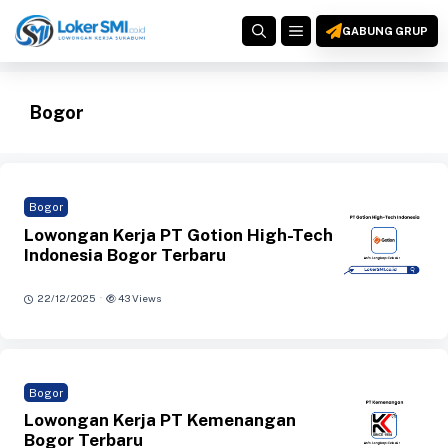
Langsung
MENU
ke
GABUNG GRUP
isi
Bogor
Bogor
Lowongan Kerja PT Gotion High-Tech
Indonesia Bogor Terbaru
·
22/12/2025
43 Views
Bogor
Lowongan Kerja PT Kemenangan
Bogor Terbaru