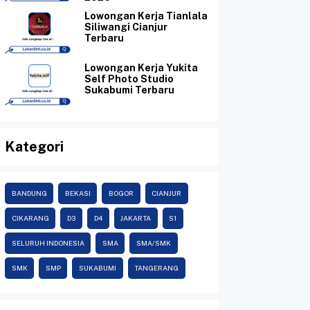
Lowongan Kerja Tianlala
Siliwangi Cianjur
Terbaru
Lowongan Kerja Yukita
Self Photo Studio
Sukabumi Terbaru
Kategori
BANDUNG
BEKASI
BOGOR
CIANJUR
CIKARANG
D3
D4
JAKARTA
S1
SELURUH INDONESIA
SMA
SMA/SMK
SMK
SMP
SUKABUMI
TANGERANG