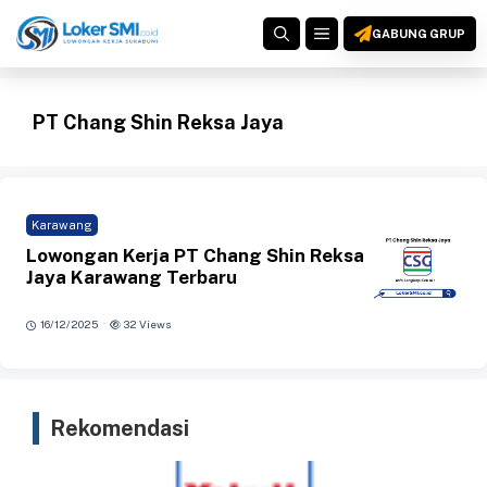
Langsung
MENU
ke
GABUNG GRUP
isi
PT Chang Shin Reksa Jaya
Karawang
Lowongan Kerja PT Chang Shin Reksa
Jaya Karawang Terbaru
·
16/12/2025
32 Views
Rekomendasi