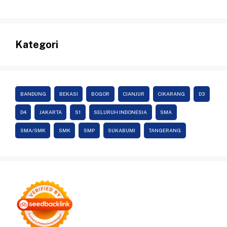
Kategori
BANDUNG
BEKASI
BOGOR
CIANJUR
CIKARANG
D3
D4
JAKARTA
S1
SELURUH INDONESIA
SMA
SMA/SMK
SMK
SMP
SUKABUMI
TANGERANG