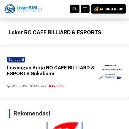
Langsung
MENU
ke
GABUNG GRUP
isi
Loker RO CAFE BILLIARD & ESPORTS
Sukabumi
Lowongan Kerja RO CAFE BILLIARD &
ESPORTS Sukabumi
·
·
08/02/2026
82 Views
Expired
Rekomendasi