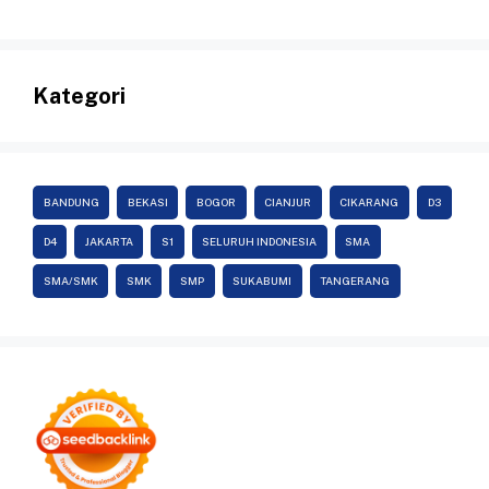
Kategori
BANDUNG
BEKASI
BOGOR
CIANJUR
CIKARANG
D3
D4
JAKARTA
S1
SELURUH INDONESIA
SMA
SMA/SMK
SMK
SMP
SUKABUMI
TANGERANG