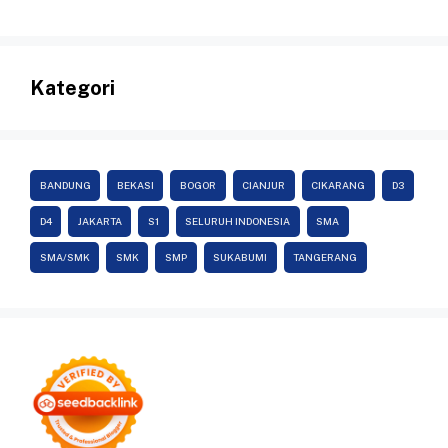
Kategori
BANDUNG
BEKASI
BOGOR
CIANJUR
CIKARANG
D3
D4
JAKARTA
S1
SELURUH INDONESIA
SMA
SMA/SMK
SMK
SMP
SUKABUMI
TANGERANG