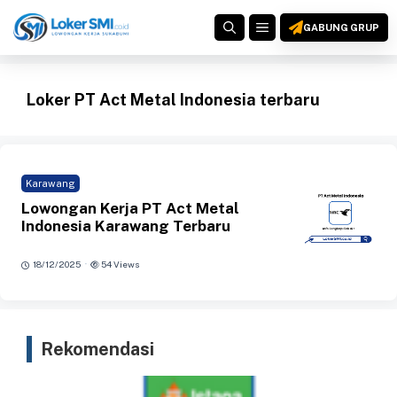
Langsung
MENU
ke
GABUNG GRUP
isi
Loker PT Act Metal Indonesia terbaru
Karawang
Lowongan Kerja PT Act Metal
Indonesia Karawang Terbaru
·
18/12/2025
54 Views
Rekomendasi