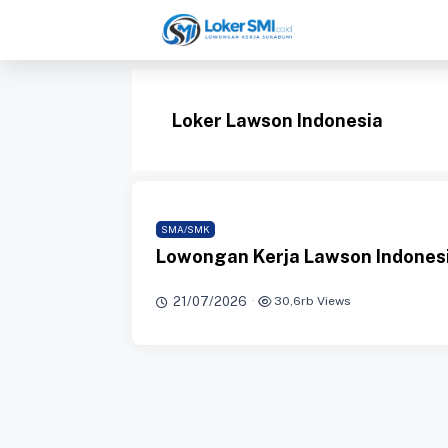
Langsung
ke
isi
Loker Lawson Indonesia
SMA/SMK
Lowongan Kerja Lawson Indones
21/07/2026
·
30,6rb Views