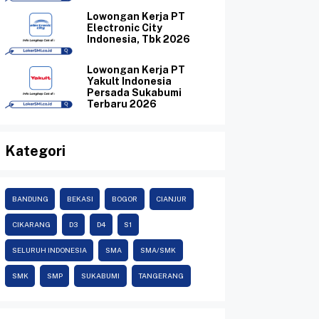
Lowongan Kerja PT
Electronic City
Indonesia, Tbk 2026
Lowongan Kerja PT
Yakult Indonesia
Persada Sukabumi
Terbaru 2026
Kategori
BANDUNG
BEKASI
BOGOR
CIANJUR
CIKARANG
D3
D4
S1
SELURUH INDONESIA
SMA
SMA/SMK
SMK
SMP
SUKABUMI
TANGERANG