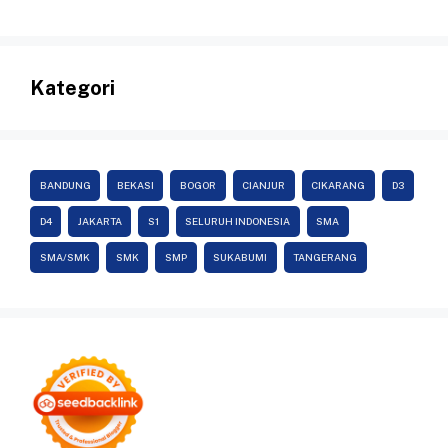
Kategori
BANDUNG
BEKASI
BOGOR
CIANJUR
CIKARANG
D3
D4
JAKARTA
S1
SELURUH INDONESIA
SMA
SMA/SMK
SMK
SMP
SUKABUMI
TANGERANG