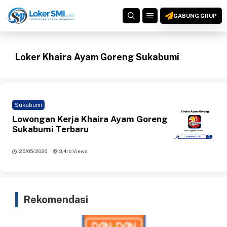
Langsung
MENU
ke
GABUNG GRUP
isi
Loker Khaira Ayam Goreng Sukabumi
Sukabumi
Lowongan Kerja Khaira Ayam Goreng
Sukabumi Terbaru
·
25/05/2026
3,4rb Views
Rekomendasi