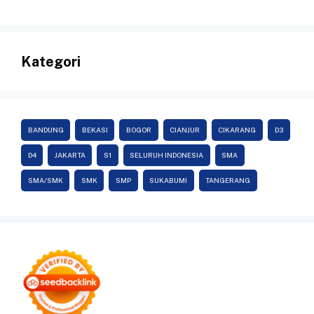
Kategori
BANDUNG
BEKASI
BOGOR
CIANJUR
CIKARANG
D3
D4
JAKARTA
S1
SELURUH INDONESIA
SMA
SMA/SMK
SMK
SMP
SUKABUMI
TANGERANG