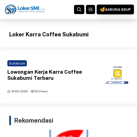
Langsung
MENU
ke
GABUNG GRUP
isi
Loker Karra Coffee Sukabumi
Sukabumi
Lowongan Kerja Karra Coffee
Sukabumi Terbaru
·
10/02/2026
83 Views
Rekomendasi