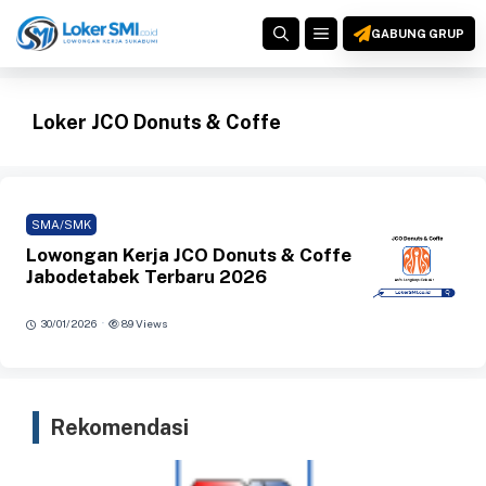
Langsung
MENU
ke
GABUNG GRUP
isi
Loker JCO Donuts & Coffe
SMA/SMK
Lowongan Kerja JCO Donuts & Coffe
Jabodetabek Terbaru 2026
·
30/01/2026
89 Views
Rekomendasi