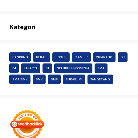
Kategori
BANDUNG
BEKASI
BOGOR
CIANJUR
CIKARANG
D3
D4
JAKARTA
S1
SELURUH INDONESIA
SMA
SMA/SMK
SMK
SMP
SUKABUMI
TANGERANG