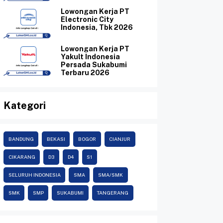
Lowongan Kerja PT
Electronic City
Indonesia, Tbk 2026
Lowongan Kerja PT
Yakult Indonesia
Persada Sukabumi
Terbaru 2026
Kategori
BANDUNG
BEKASI
BOGOR
CIANJUR
CIKARANG
D3
D4
S1
SELURUH INDONESIA
SMA
SMA/SMK
SMK
SMP
SUKABUMI
TANGERANG