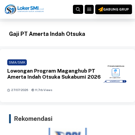
Langsung
MENU
ke
GABUNG GRUP
isi
Gaji PT Amerta Indah Otsuka
SMA/SMK
Lowongan Program Maganghub PT
Amerta Indah Otsuka Sukabumi 2026
·
27/07/2026
11,7rb Views
Rekomendasi