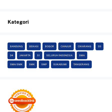
Kategori
BANDUNG
BEKASI
BOGOR
CIANJUR
CIKARANG
D3
D4
JAKARTA
S1
SELURUH INDONESIA
SMA
SMA/SMK
SMK
SMP
SUKABUMI
TANGERANG