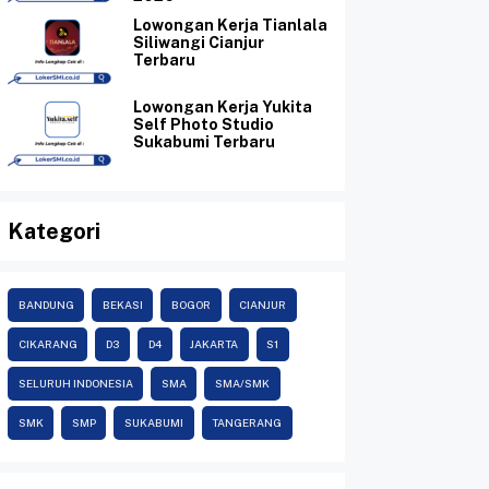
Lowongan Kerja Tianlala
Siliwangi Cianjur
Terbaru
Lowongan Kerja Yukita
Self Photo Studio
Sukabumi Terbaru
Kategori
BANDUNG
BEKASI
BOGOR
CIANJUR
CIKARANG
D3
D4
JAKARTA
S1
SELURUH INDONESIA
SMA
SMA/SMK
SMK
SMP
SUKABUMI
TANGERANG