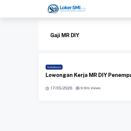
Langsung
ke
isi
Gaji MR DIY
Sukabumi
Lowongan Kerja MR DIY Penemp
17/05/2026
·
9,9rb Views