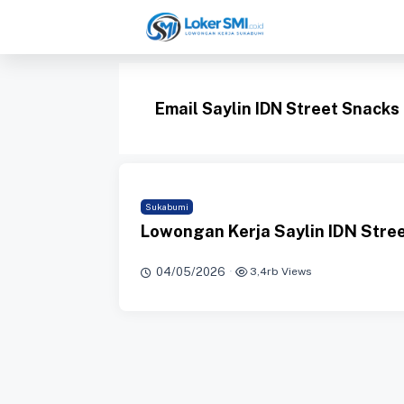
Langsung
ke
isi
Email Saylin IDN Street Snacks
Sukabumi
Lowongan Kerja Saylin IDN Stre
04/05/2026
·
3,4rb Views