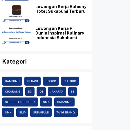
Lowongan Kerja Balcony
Hotel Sukabumi Terbaru
Lowongan Kerja PT
Dunia Inspirasi Kulinary
Indonesia Sukabumi
Kategori
BANDUNG
BEKASI
BOGOR
CIANJUR
CIKARANG
D3
D4
JAKARTA
S1
SELURUH INDONESIA
SMA
SMA/SMK
SMK
SMP
SUKABUMI
TANGERANG