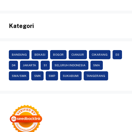
Kategori
BANDUNG
BEKASI
BOGOR
CIANJUR
CIKARANG
D3
D4
JAKARTA
S1
SELURUH INDONESIA
SMA
SMA/SMK
SMK
SMP
SUKABUMI
TANGERANG