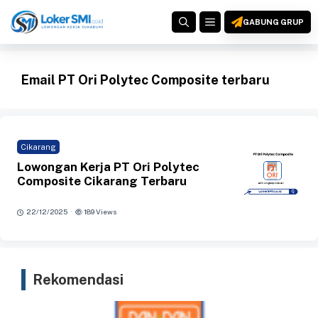
Langsung
MENU
ke
GABUNG GRUP
isi
Email PT Ori Polytec Composite terbaru
Cikarang
Lowongan Kerja PT Ori Polytec
Composite Cikarang Terbaru
·
22/12/2025
189 Views
Rekomendasi