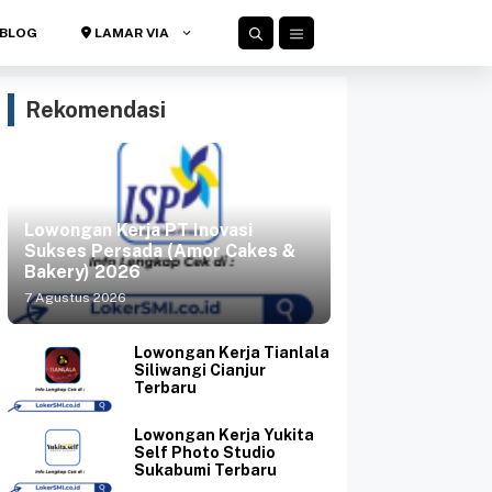
BLOG
LAMAR VIA
Rekomendasi
Lowongan Kerja PT Inovasi
Sukses Persada (Amor Cakes &
Bakery) 2026
7 Agustus 2026
Lowongan Kerja Tianlala
Siliwangi Cianjur
Terbaru
Lowongan Kerja Yukita
Self Photo Studio
Sukabumi Terbaru