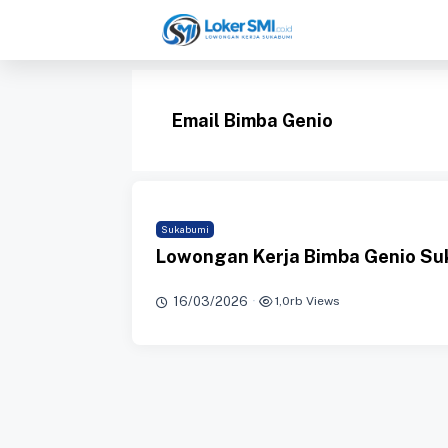
Langsung
ke
isi
Email Bimba Genio
Sukabumi
Lowongan Kerja Bimba Genio Su
16/03/2026
·
1,0rb Views