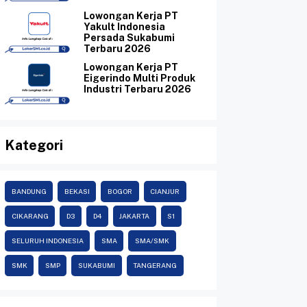
Lowongan Kerja PT
Yakult Indonesia
Persada Sukabumi
Terbaru 2026
Lowongan Kerja PT
Eigerindo Multi Produk
Industri Terbaru 2026
Kategori
BANDUNG
BEKASI
BOGOR
CIANJUR
CIKARANG
D3
D4
JAKARTA
S1
SELURUH INDONESIA
SMA
SMA/SMK
SMK
SMP
SUKABUMI
TANGERANG