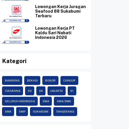
Lowongan Kerja Juragan
Seafood 88 Sukabumi
Terbaru
Lowongan Kerja PT
Kaldu Sari Nabati
Indonesia 2026
Kategori
BANDUNG
BEKASI
BOGOR
CIANJUR
CIKARANG
D3
D4
JAKARTA
S1
SELURUH INDONESIA
SMA
SMA/SMK
SMK
SMP
SUKABUMI
TANGERANG