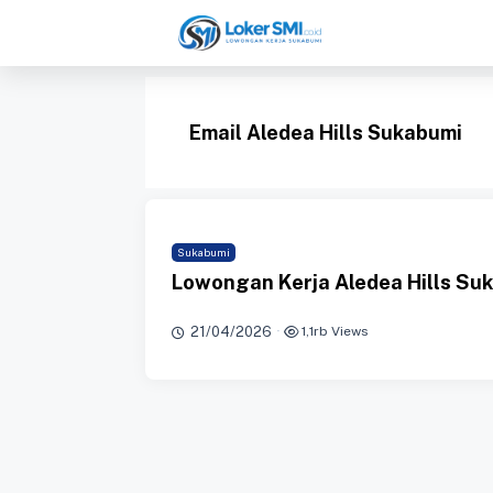
Langsung
ke
isi
Email Aledea Hills Sukabumi
Sukabumi
Lowongan Kerja Aledea Hills Su
21/04/2026
·
1,1rb Views