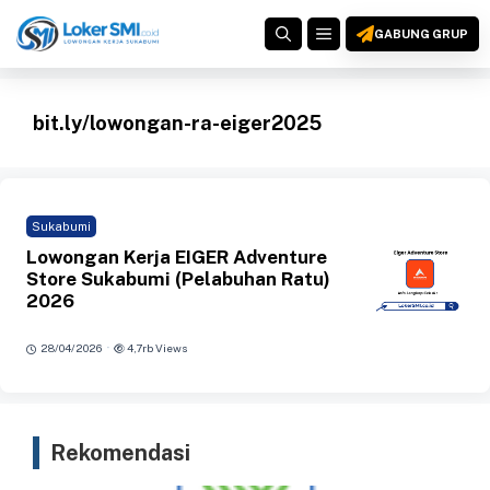
Langsung
MENU
ke
GABUNG GRUP
isi
bit.ly/lowongan-ra-eiger2025
Sukabumi
Lowongan Kerja EIGER Adventure
Store Sukabumi (Pelabuhan Ratu)
2026
·
28/04/2026
4,7rb Views
Rekomendasi