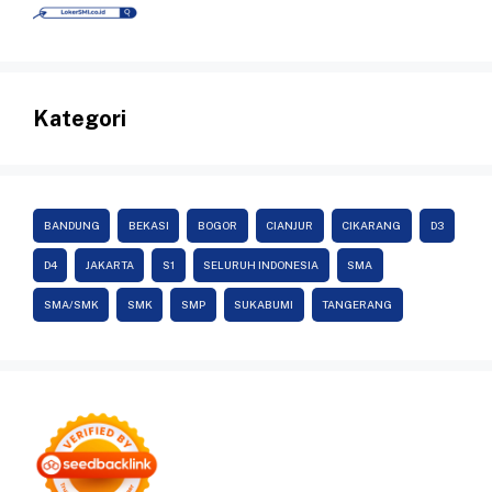
Kategori
BANDUNG
BEKASI
BOGOR
CIANJUR
CIKARANG
D3
D4
JAKARTA
S1
SELURUH INDONESIA
SMA
SMA/SMK
SMK
SMP
SUKABUMI
TANGERANG