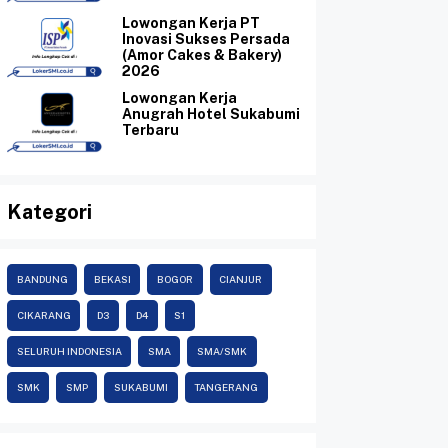
Lowongan Kerja PT
Inovasi Sukses Persada
(Amor Cakes & Bakery)
2026
Lowongan Kerja
Anugrah Hotel Sukabumi
Terbaru
Kategori
BANDUNG
BEKASI
BOGOR
CIANJUR
CIKARANG
D3
D4
S1
SELURUH INDONESIA
SMA
SMA/SMK
SMK
SMP
SUKABUMI
TANGERANG