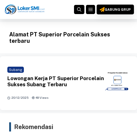
Langsung
MENU
ke
GABUNG GRUP
isi
Alamat PT Superior Porcelain Sukses
terbaru
Subang
Lowongan Kerja PT Superior Porcelain
Sukses Subang Terbaru
·
20/12/2025
49 Views
Rekomendasi