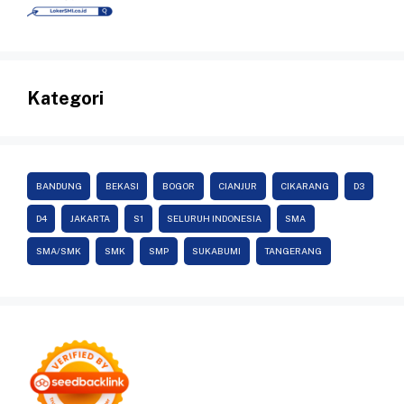
Kategori
BANDUNG
BEKASI
BOGOR
CIANJUR
CIKARANG
D3
D4
JAKARTA
S1
SELURUH INDONESIA
SMA
SMA/SMK
SMK
SMP
SUKABUMI
TANGERANG