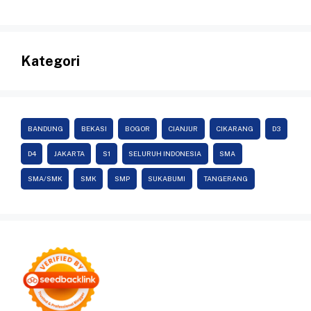
Kategori
BANDUNG
BEKASI
BOGOR
CIANJUR
CIKARANG
D3
D4
JAKARTA
S1
SELURUH INDONESIA
SMA
SMA/SMK
SMK
SMP
SUKABUMI
TANGERANG