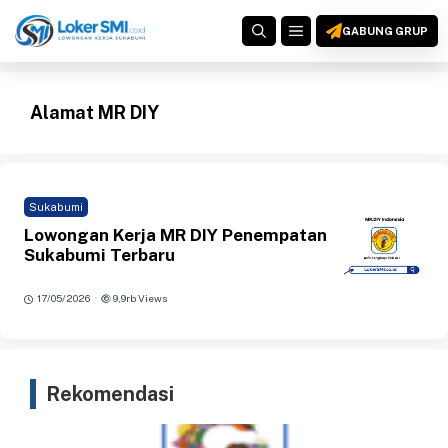
Langsung
MENU
ke
GABUNG GRUP
isi
Alamat MR DIY
Sukabumi
Lowongan Kerja MR DIY Penempatan
Sukabumi Terbaru
·
17/05/2026
9,9rb Views
Rekomendasi