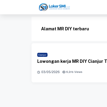
Langsung
ke
isi
Alamat MR DIY terbaru
Cianjur
Lowongan kerja MR DIY Cianjur 
03/05/2026
·
6,2rb Views