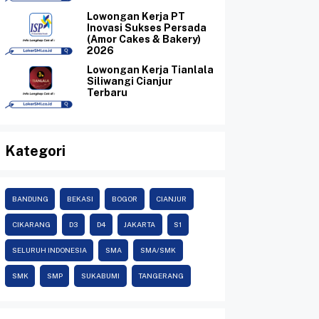
Lowongan Kerja PT
Inovasi Sukses Persada
(Amor Cakes & Bakery)
2026
Lowongan Kerja Tianlala
Siliwangi Cianjur
Terbaru
Kategori
BANDUNG
BEKASI
BOGOR
CIANJUR
CIKARANG
D3
D4
JAKARTA
S1
SELURUH INDONESIA
SMA
SMA/SMK
SMK
SMP
SUKABUMI
TANGERANG