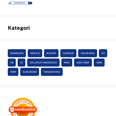
Kategori
BANDUNG
BEKASI
BOGOR
CIANJUR
CIKARANG
D3
D4
S1
SELURUH INDONESIA
SMA
SMA/SMK
SMK
SMP
SUKABUMI
TANGERANG