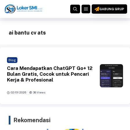
Langsung
MENU
ke
GABUNG GRUP
isi
ai bantu cv ats
Blog
Cara Mendapatkan ChatGPT Go+ 12
Bulan Gratis, Cocok untuk Pencari
Kerja & Profesional
·
02/01/2026
38 Views
Rekomendasi