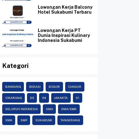
Lowongan Kerja Balcony
Hotel Sukabumi Terbaru
Lowongan Kerja PT
Dunia Inspirasi Kulinary
Indonesia Sukabumi
Kategori
BANDUNG
BEKASI
BOGOR
CIANJUR
CIKARANG
D3
D4
JAKARTA
S1
SELURUH INDONESIA
SMA
SMA/SMK
SMK
SMP
SUKABUMI
TANGERANG