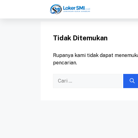
Langsung
ke
isi
Tidak Ditemukan
Rupanya kami tidak dapat menemuka
pencarian.
Cari
untuk: