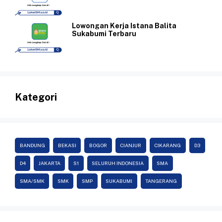
Lowongan Kerja Istana Balita
Sukabumi Terbaru
Kategori
BANDUNG
BEKASI
BOGOR
CIANJUR
CIKARANG
D3
D4
JAKARTA
S1
SELURUH INDONESIA
SMA
SMA/SMK
SMK
SMP
SUKABUMI
TANGERANG