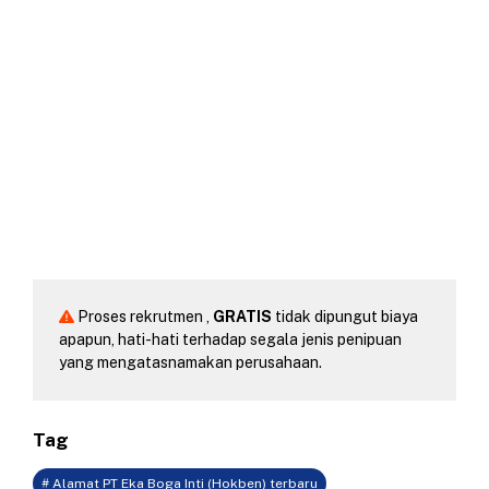
Proses rekrutmen ,
GRATIS
tidak dipungut biaya
apapun, hati-hati terhadap segala jenis penipuan
yang mengatasnamakan perusahaan.
Tag
# Alamat PT Eka Boga Inti (Hokben) terbaru