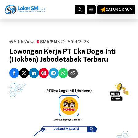
Langsung
MENU
ke
GABUNG GRUP
isi
5,1rb Views
·
SMA/SMK
·
28/04/2026
Lowongan Kerja PT Eka Boga Inti
(Hokben) Jabodetabek Terbaru