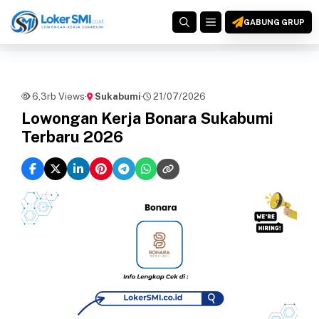
Langsung
MENU
ke
GABUNG GRUP
isi
6,3rb Views
·
Sukabumi
·
21/07/2026
Lowongan Kerja Bonara Sukabumi
Terbaru 2026