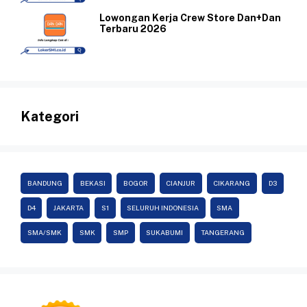
Lowongan Kerja Crew Store Dan+Dan
Terbaru 2026
Kategori
BANDUNG
BEKASI
BOGOR
CIANJUR
CIKARANG
D3
D4
JAKARTA
S1
SELURUH INDONESIA
SMA
SMA/SMK
SMK
SMP
SUKABUMI
TANGERANG